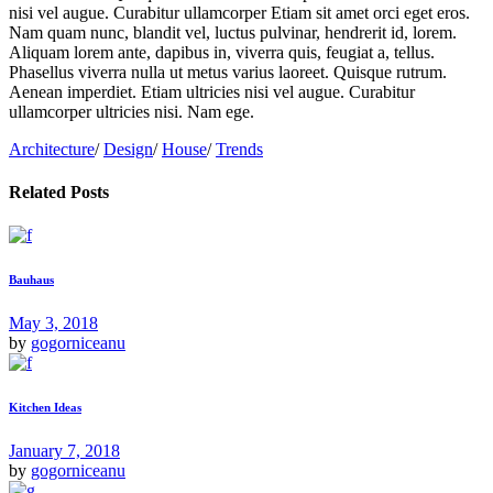
nisi vel augue. Curabitur ullamcorper Etiam sit amet orci eget eros.
Nam quam nunc, blandit vel, luctus pulvinar, hendrerit id, lorem.
Aliquam lorem ante, dapibus in, viverra quis, feugiat a, tellus.
Phasellus viverra nulla ut metus varius laoreet. Quisque rutrum.
Aenean imperdiet. Etiam ultricies nisi vel augue. Curabitur
ullamcorper ultricies nisi. Nam ege.
Architecture
/
Design
/
House
/
Trends
Related Posts
Bauhaus
May 3, 2018
by
gogorniceanu
Kitchen Ideas
January 7, 2018
by
gogorniceanu