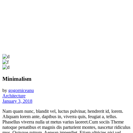
Minimalism
by
gogorniceanu
Architecture
January 3, 2018
Nam quam nunc, blandit vel, luctus pulvinar, hendrerit id, lorem.
Aliquam lorem ante, dapibus in, viverra quis, feugiat a, tellus.
Phasellus viverra nulla ut metus varius laoreet.Cum sociis Theme
natoque penatibus et magnis dis parturient montes, nascetur ridiculus
mus. Quisque rutrum. Aenean imperdiet. Etiam ultricies nisi vel