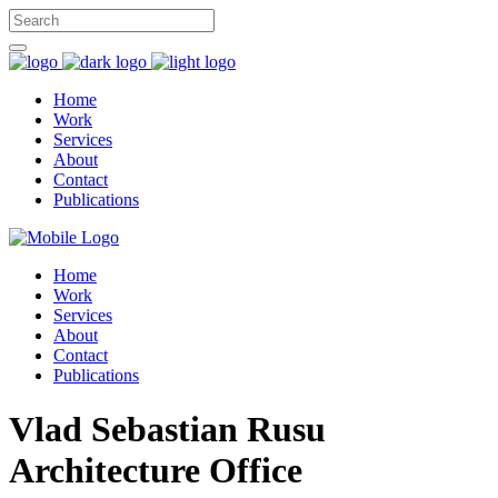
Home
Work
Services
About
Contact
Publications
Home
Work
Services
About
Contact
Publications
Vlad Sebastian Rusu
Architecture Office